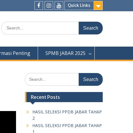
Quick Links
Facebook
Instagram
Youtube
Search
for:
rmasi Penting
SPMB JABAR 2025
Search
for:
Recent Posts
HASIL SELEKSI PPDB JABAR TAHAP
2
HASIL SELEKSI PPDB JABAR TAHAP
1