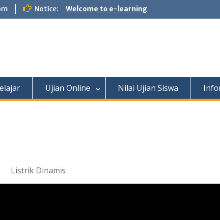
om
Notice:
Welcome to e-learning
elajar
Ujian Online
Nilai Ujian Siswa
Info
Listrik Dinamis