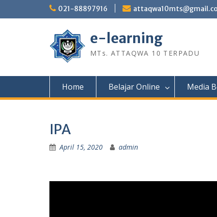
Skip
021-88897916
attaqwa10mts@gmail.c
to
content
e-learning
MTs. ATTAQWA 10 TERPADU
Home
Belajar Online
Media B
IPA
April 15, 2020
admin