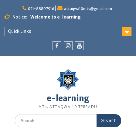
Skip
to
021-88897916
attaqwa10mts@gmail.com
content
Notice:
Welcome to e-learning
Quick Links
Facebook
Instagram
Youtube
e-learning
MTs. ATTAQWA 10 TERPADU
Search
for: